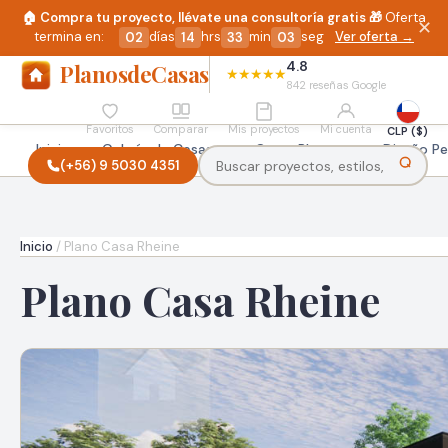
🏠 Compra tu proyecto, llévate una consultoría gratis 🎁
Oferta
✕
termina en:
Ver oferta →
días
hrs
min
seg
02
14
33
02
4.8
Planos
deCasas
★★★★★
842 reseñas Google
Favoritos
Comparar
Mis proyectos
Mi cuenta
CLP ($)
Inicio
Galería de Casas
Otros Planos
Diseño Pe
(+56) 9 5030 4351
Inicio
/
Plano Casa Rheine
Plano Casa Rheine