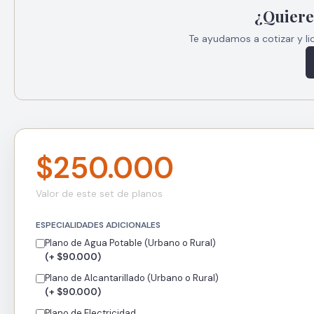
¿Quiere
Te ayudamos a cotizar y li
$250.000
Valor de este set de planos
ESPECIALIDADES ADICIONALES
Plano de Agua Potable (Urbano o Rural)
(+ $90.000)
Plano de Alcantarillado (Urbano o Rural)
(+ $90.000)
Plano de Electricidad