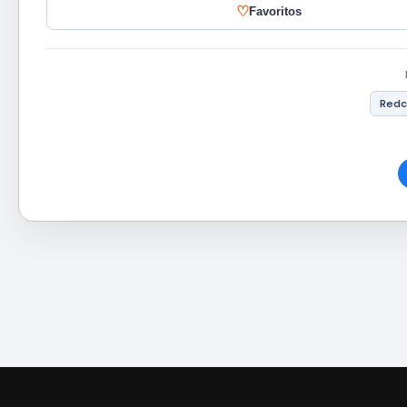
♡
Favoritos
Red