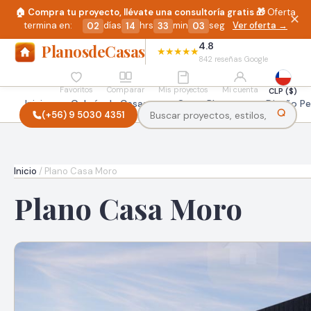
🏠 Compra tu proyecto, llévate una consultoría gratis 🎁
Oferta
✕
termina en:
Ver oferta →
días
hrs
min
seg
02
14
33
02
4.8
Planos
deCasas
★★★★★
842 reseñas Google
Favoritos
Comparar
Mis proyectos
Mi cuenta
CLP ($)
Inicio
Galería de Casas
Otros Planos
Diseño Pe
(+56) 9 5030 4351
Inicio
/
Plano Casa Moro
Plano Casa Moro