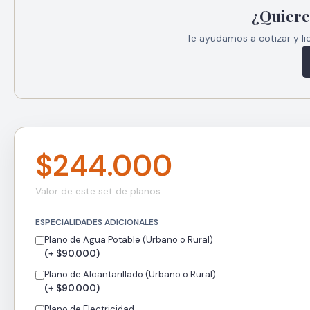
¿Quiere
Te ayudamos a cotizar y li
$244.000
Valor de este set de planos
ESPECIALIDADES ADICIONALES
Plano de Agua Potable (Urbano o Rural)
(+ $90.000)
Plano de Alcantarillado (Urbano o Rural)
(+ $90.000)
Plano de Electricidad