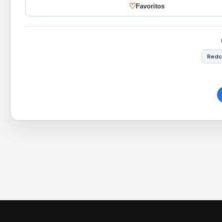
♡
Favoritos
Red