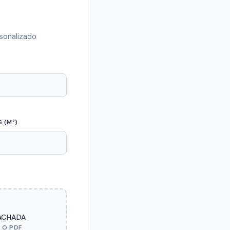
rsonalizado
 (M²)
FACHADA
 O PDF