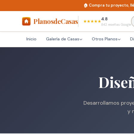
🏠 Compra tu proyecto, llé
4.8
Planos
deCasas
★★★★★
842 reseñas Google
Inicio
Galería de Casas
Otros Planos
D
Diseñ
Desarrollamos proye
y 