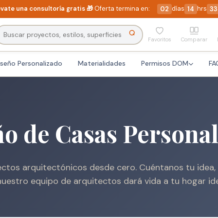
vate una consultoría gratis 🎁
Oferta termina en:
días
hrs
02
14
33
Favoritos
Comparar
iseño Personalizado
Materialidades
Permisos DOM
FA
o de Casas Persona
ctos arquitectónicos desde cero. Cuéntanos tu idea, 
nuestro equipo de arquitectos dará vida a tu hogar ide