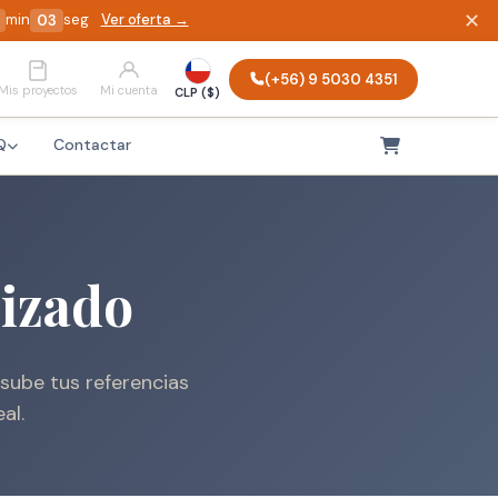
✕
Ver oferta →
min
seg
02
(+56) 9 5030 4351
Mis proyectos
Mi cuenta
CLP ($)
Q
Contactar
lizado
sube tus referencias
al.