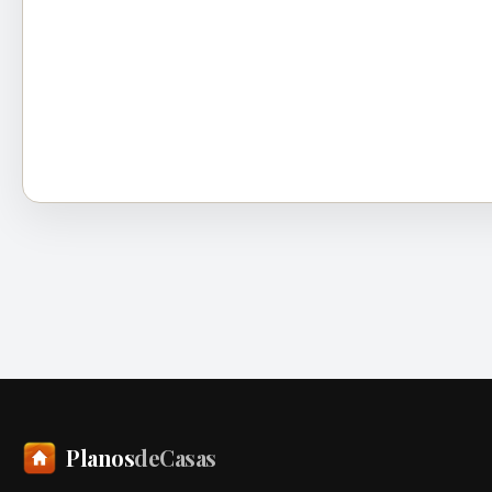
Planos
deCasas